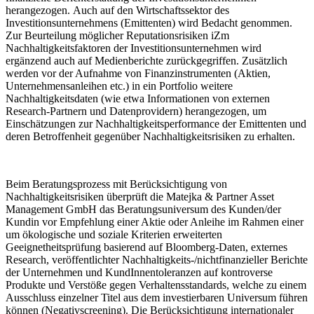
herangezogen. Auch auf den Wirtschaftssektor des
Investitionsunternehmens (Emittenten) wird Bedacht genommen.
Zur Beurteilung möglicher Reputationsrisiken iZm
Nachhaltigkeitsfaktoren der Investitionsunternehmen wird
ergänzend auch auf Medienberichte zurückgegriffen. Zusätzlich
werden vor der Aufnahme von Finanzinstrumenten (Aktien,
Unternehmensanleihen etc.) in ein Portfolio weitere
Nachhaltigkeitsdaten (wie etwa Informationen von externen
Research-Partnern und Datenprovidern) herangezogen, um
Einschätzungen zur Nachhaltigkeitsperformance der Emittenten und
deren Betroffenheit gegenüber Nachhaltigkeitsrisiken zu erhalten.
Beim Beratungsprozess mit Berücksichtigung von
Nachhaltigkeitsrisiken überprüft die Matejka & Partner Asset
Management GmbH das Beratungsuniversum des Kunden/der
Kundin vor Empfehlung einer Aktie oder Anleihe im Rahmen einer
um ökologische und soziale Kriterien erweiterten
Geeignetheitsprüfung basierend auf Bloomberg-Daten, externes
Research, veröffentlichter Nachhaltigkeits-/nichtfinanzieller Berichte
der Unternehmen und KundInnentoleranzen auf kontroverse
Produkte und Verstöße gegen Verhaltensstandards, welche zu einem
Ausschluss einzelner Titel aus dem investierbaren Universum führen
können (Negativscreening). Die Berücksichtigung internationaler